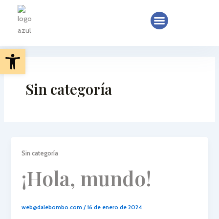
Ir
Menu
QUIENES SOMOS
al
contenido
Abrir barra de herramientas
Sin categoría
Sin categoría
¡Hola, mundo!
web@dalebombo.com
/
16 de enero de 2024